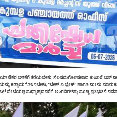
ಾಣಿಕರ ಬಳಕೆಗೆ ತೆರೆಯಬೇಕು, ನೆಲಸಮಗೊಳಿಸಲಾದ ಕುಂಬಳೆ ಬಸ್ ನಿಲ್ದಾಣ
ು ಕಡ್ಡಾಯಗೊಳಿಸಬೇಕು, “ಟೇಕ್ ಎ ಬ್ರೇಕ್” ಹಾಗೂ ಮೀನು ಮಾರುಕಟ್ಟೆಯ
ಳೆ ಪೇಟೆಯಲ್ಲಿ ಮಧ್ಯಾಹ್ನದವರೆಗೆ ಅಂಗಡಿಗಳನ್ನು ಮುಚ್ಚಿ ಪ್ರತಿಭಟನೆ ನಡ