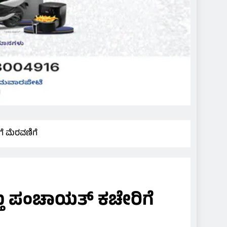
ೆ ಮೆರವಣಿಗೆ
್ತು ಪಂಚಾಯತ್ ಕಚೇರಿಗೆ