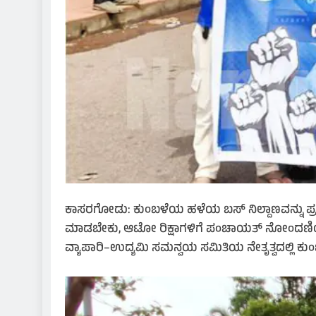
ಕಾಸರಗೋಡು: ಕುಂಬಳೆಯ ಹಳೆಯ ಬಸ್ ನಿಲ್ದಾಣವನ್ನು ಪ್ರಯ
ಮಾಡಬೇಕು, ಆಟೋ ರಿಕ್ಷಾಗಳಿಗೆ ಪಂಚಾಯತ್ ನೋಂದಣಿಯನ್ನ
ವ್ಯಾಪಾರಿ–ಉದ್ಯಮಿ ಸಮನ್ವಯ ಸಮಿತಿಯ ನೇತೃತ್ವದಲ್ಲಿ ಕುಂಬ