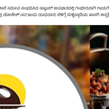
ಲೆ ಸಮೀಪ ಸಂಭವಿಸಿದ ಸ್ಕೂಟರ್ ಅಪಘಾತದಲ್ಲಿ ಗಂಭೀರವಾಗಿ ಗಾಯಗೊಂಡು ಚಿಕಿ
್ರ
ಲೋಕೇಶ್ (42)
ಇಂದು (ಬುಧವಾರ) ಬೆಳಿಗ್ಗೆ ನುಳ್ಳಿಪ್ಪಾಡಿಯ ಖಾಸಗಿ ಆಸ್ಪತ