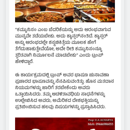
“ಕಮ್ಯುನಿಸಂ ಎಂಬ ಬೆದರಿಕೆಯನ್ನು ಅದು ಆರಂಭವಾಗುವ
ಮುನ್ನವೇ ತಡೆಯಬೇಕು. ಅದು ಕ್ಯಾನ್ಸರ್‌ನಂತಿದೆ. ಕ್ಯಾನ್ಸರ್
ಅನ್ನು ಆರಂಭದಲ್ಲೇ ಶಸ್ತ್ರಚಿಕಿತ್ಸೆಯ ಮೂಲಕ ಹೇಗೆ
ತೆಗೆದುಹಾಕುತ್ತೇವೆಯೋ, ಅದೇ ರೀತಿ ಕಮ್ಯುನಿಸಂನ್ನೂ
ತ್ವರಿತವಾಗಿ ನಿರ್ಮೂಲನೆ ಮಾಡಬೇಕು” ಎಂದು ಟ್ರಂಪ್
ಹೇಳಿದ್ದಾರೆ.
ಈ ಕಾರ್ಯಕ್ರಮದಲ್ಲಿ ಟ್ರಂಪ್ ಅವರ ಭಾಷಣ ಚುನಾವಣಾ
ಪ್ರಚಾರದ ಭಾಷಣವನ್ನು ನೆನಪಿಸುವಂತಿತ್ತು. ಹೊಸ ಮತದಾನ
ನಿಯಮಗಳನ್ನು ಜಾರಿಗೆ ತರಬೇಕೆಂದು ಅವರು
ಒತ್ತಾಯಿಸಿದರು. ತಮ್ಮ ಆಡಳಿತಾವಧಿಯ ಸಾಧನೆಗಳನ್ನು
ಉಲ್ಲೇಖಿಸಿದ ಅವರು, ಅಮೆರಿಕದ ದೇಶಭಕ್ತಿಯನ್ನು
ಪ್ರತಿಬಿಂಬಿಸುವ ಹಲವು ವಿಷಯಗಳನ್ನು ಪ್ರಸ್ತಾಪಿಸಿದರು.