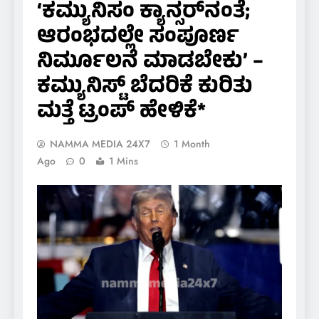
‘ಕಮ್ಯುನಿಸಂ ಕ್ಯಾನ್ಸರ್‌ನಂತೆ;
ಆರಂಭದಲ್ಲೇ ಸಂಪೂರ್ಣ
ನಿರ್ಮೂಲನೆ ಮಾಡಬೇಕು’ –
ಕಮ್ಯುನಿಸ್ಟ್ ಬೆದರಿಕೆ ಕುರಿತು
ಮತ್ತೆ ಟ್ರಂಪ್ ಹೇಳಿಕೆ*
NAMMA MEDIA 24X7
1 Month
Ago
0
1 Mins