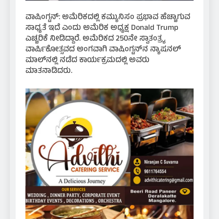
ವಾಷಿಂಗ್ಟನ್: ಅಮೆರಿಕದಲ್ಲಿ ಕಮ್ಯುನಿಸಂ ಪ್ರಭಾವ ಹೆಚ್ಚಾಗುವ
ಸಾಧ್ಯತೆ ಇದೆ ಎಂದು ಅಮೆರಿಕ ಅಧ್ಯಕ್ಷ Donald Trump
ಎಚ್ಚರಿಕೆ ನೀಡಿದ್ದಾರೆ. ಅಮೆರಿಕದ 250ನೇ ಸ್ವಾತಂತ್ರ್ಯ
ವಾರ್ಷಿಕೋತ್ಸವದ ಅಂಗವಾಗಿ ವಾಷಿಂಗ್ಟನ್‌ನ ನ್ಯಾಷನಲ್
ಮಾಲ್‌ನಲ್ಲಿ ನಡೆದ ಕಾರ್ಯಕ್ರಮದಲ್ಲಿ ಅವರು
ಮಾತನಾಡಿದರು.