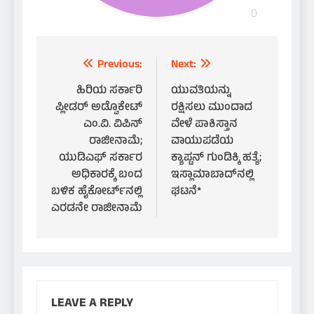
Post
Previous:
Next:
navigation
ಹಿರಿಯ ಸರ್ಕಾರಿ
ಯುವತಿಯನ್ನು
ಪ್ಲೀಡರ್ ಅಡ್ವೊಕೇಟ್
ರಕ್ಷಿಸಲು ಮುಂದಾದ
ಎಂ.ವಿ. ವಿಪಿನ್
ವೇಳೆ ಪಾಕಿಸ್ತಾನ
ರಾಜೀನಾಮೆ;
ವಾಯುಪಡೆಯ
ಯುಡಿಎಫ್ ಸರ್ಕಾರ
ಕ್ಯಾಪ್ಟನ್ ಗುಂಡಿಕ್ಕಿ ಹತ್ಯೆ;
ಅಧಿಕಾರಕ್ಕೆ ಬಂದ
ಇಸ್ಲಾಮಾಬಾದ್‌ನಲ್ಲಿ
ಬಳಿಕ ಹೈಕೋರ್ಟ್‌ನಲ್ಲಿ
ಘಟನೆ*
ಎರಡನೇ ರಾಜೀನಾಮೆ
LEAVE A REPLY