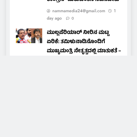
ಕಾಂಗ್ರೆಸ್ ಮರುಚಿಂತನೆ ನಡೆಸಬೇಕು
nammamedia24@gmail.com
1
day ago
0
ಮುಲ್ಲಪೆರಿಯಾರ್ ನೀರಿನ ಮಟ್ಟ
ಏರಿಕೆ: ತಮಿಳುನಾಡಿನೊಂದಿಗೆ
ಮುಖ್ಯಮಂತ್ರಿ ನೇತೃತ್ವದಲ್ಲಿ ಮಾತುಕತೆ –
ಸಚಿವ ಮೋನ್ಸ್ ಜೋಸೆಫ್
NAMMA MEDIA 24X7
3 days
ago
0
About Us