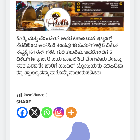
ಕೊಹ್ಲಿ ಮತ್ತು ವೆಂಕಟೇಶ್ ಅವರ ನಿರ್ಣಾಯಕ ಇನ್ನಿಂಗ್ಸ್
ನೆರವಿನಿಂದ ಆರ್‌ಸಿಬಿ ತಂಡವು 18 ಓವರ್‌ಗಳಲ್ಲಿ 5 ವಿಕೆಟ್
ನಷ್ಟಕ್ಕೆ 161 ರನ್ ಗಳಿಸಿ ಗುರಿ ತಲುಪಿತು. ಇದರೊಂದಿಗೆ 5
ವಿಕೆಟ್‌ಗಳ ಭರ್ಜರಿ ಜಯ ದಾಖಲಿಸಿದ ಬೆಂಗಳೂರು ತಂಡವು
ಸತತ ಎರಡನೇ ಬಾರಿಗೆ ಐಪಿಎಲ್ ಟ್ರೋಫಿಯನ್ನು ಎತ್ತಿಹಿಡಿದು
ತನ್ನ ಪ್ರಾಬಲ್ಯವನ್ನು ಮತ್ತೊಮ್ಮೆ ಸಾಬೀತುಪಡಿಸಿತು.
Post Views:
3
SHARE