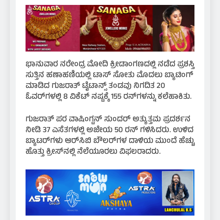
ಭಾನುವಾರ ನರೇಂದ್ರ ಮೋದಿ ಕ್ರೀಡಾಂಗಣದಲ್ಲಿ ನಡೆದ ಪ್ರಶಸ್ತಿ
ಸುತ್ತಿನ ಹಣಾಹಣಿಯಲ್ಲಿ ಟಾಸ್ ಸೋತು ಮೊದಲು ಬ್ಯಾಟಿಂಗ್
ಮಾಡಿದ ಗುಜರಾತ್ ಟೈಟಾನ್ಸ್ ತಂಡವು ನಿಗದಿತ 20
ಓವರ್‌ಗಳಲ್ಲಿ 8 ವಿಕೆಟ್ ನಷ್ಟಕ್ಕೆ 155 ರನ್‌ಗಳನ್ನು ಕಲೆಹಾಕಿತು.
ಗುಜರಾತ್ ಪರ ವಾಷಿಂಗ್ಟನ್ ಸುಂದರ್ ಅತ್ಯುತ್ತಮ ಪ್ರದರ್ಶನ
ನೀಡಿ 37 ಎಸೆತಗಳಲ್ಲಿ ಅಜೇಯ 50 ರನ್ ಗಳಿಸಿದರು. ಉಳಿದ
ಬ್ಯಾಟರ್‌ಗಳು ಆರ್‌ಸಿಬಿ ಬೌಲರ್‌ಗಳ ದಾಳಿಯ ಮುಂದೆ ಹೆಚ್ಚು
ಹೊತ್ತು ಕ್ರೀಸ್‌ನಲ್ಲಿ ನೆಲೆಯೂರಲು ವಿಫಲರಾದರು.