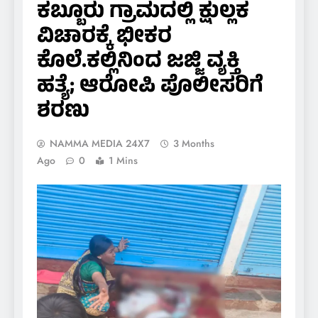
ಕಬ್ಬೂರು ಗ್ರಾಮದಲ್ಲಿ ಕ್ಷುಲ್ಲಕ
ವಿಚಾರಕ್ಕೆ ಭೀಕರ
ಕೊಲೆ.ಕಲ್ಲಿನಿಂದ ಜಜ್ಜಿ ವ್ಯಕ್ತಿ
ಹತ್ಯೆ; ಆರೋಪಿ ಪೊಲೀಸರಿಗೆ
ಶರಣು
NAMMA MEDIA 24X7
3 Months
Ago
0
1 Mins