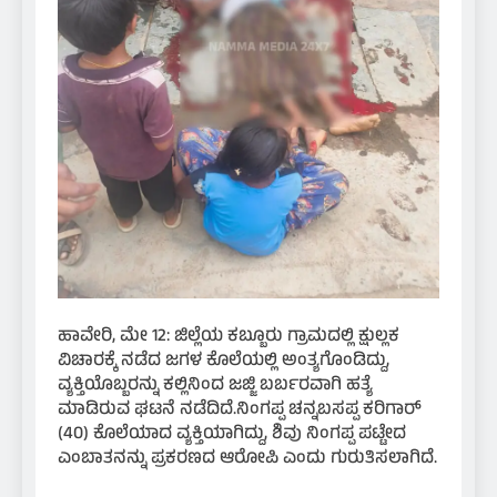
ಹಾವೇರಿ, ಮೇ 12: ಜಿಲ್ಲೆಯ ಕಬ್ಬೂರು ಗ್ರಾಮದಲ್ಲಿ ಕ್ಷುಲ್ಲಕ
ವಿಚಾರಕ್ಕೆ ನಡೆದ ಜಗಳ ಕೊಲೆಯಲ್ಲಿ ಅಂತ್ಯಗೊಂಡಿದ್ದು,
ವ್ಯಕ್ತಿಯೊಬ್ಬರನ್ನು ಕಲ್ಲಿನಿಂದ ಜಜ್ಜಿ ಬರ್ಬರವಾಗಿ ಹತ್ಯೆ
ಮಾಡಿರುವ ಘಟನೆ ನಡೆದಿದೆ.ನಿಂಗಪ್ಪ ಚನ್ನಬಸಪ್ಪ ಕರಿಗಾರ್
(40) ಕೊಲೆಯಾದ ವ್ಯಕ್ತಿಯಾಗಿದ್ದು, ಶಿವು ನಿಂಗಪ್ಪ ಪಟ್ಟೇದ
ಎಂಬಾತನನ್ನು ಪ್ರಕರಣದ ಆರೋಪಿ ಎಂದು ಗುರುತಿಸಲಾಗಿದೆ.