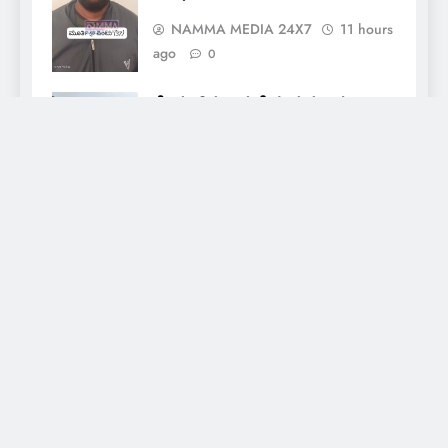
NAMMA MEDIA 24X7
11 hours
ago
0
ಕೆತ್ತಿಕಲ್‌ನಲ್ಲಿ ಮತ್ತೆ ಗುಡ್ಡ ಕುಸಿತ;
ಸಂಪೂರ್ಣ ಕುಸಿತದ ಭೀತಿ, ವಾಹನ
ಸಂಚಾರಕ್ಕೆ ನಿರ್ಬಂಧ
NAMMA MEDIA 24X7
12 hours
ago
0
About Us