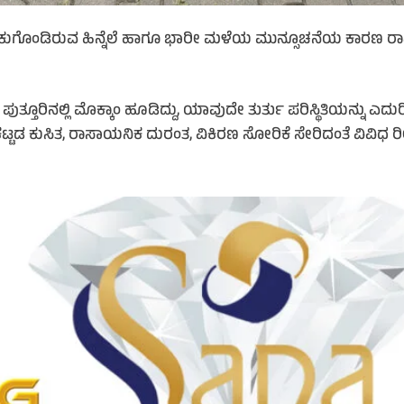
ಚುರುಕುಗೊಂಡಿರುವ ಹಿನ್ನೆಲೆ ಹಾಗೂ ಭಾರೀ ಮಳೆಯ ಮುನ್ಸೂಚನೆಯ ಕಾರಣ ರಾಷ್
ರಿನಲ್ಲಿ ಮೊಕ್ಕಾಂ ಹೂಡಿದ್ದು, ಯಾವುದೇ ತುರ್ತು ಪರಿಸ್ಥಿತಿಯನ್ನು ಎದುರಿಸಲ
ಡ ಕುಸಿತ, ರಾಸಾಯನಿಕ ದುರಂತ, ವಿಕಿರಣ ಸೋರಿಕೆ ಸೇರಿದಂತೆ ವಿವಿಧ ರೀತಿ