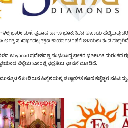
್ಲಿ ಭಾರೀ ಮಳೆ, ಪ್ರವಾಹ ಹಾಗೂ ಭೂಕುಸಿತದ ಅಪಾಯ ಹೆಚ್ಚಿರುವುದರಿಂದ 
 ಅಗತ್ಯ ಸಂದರ್ಭದಲ್ಲಿ ತಕ್ಷಣ ಕಾರ್ಯಾಚರಣೆಗೆ ಇಳಿಯಲು ತಂಡ ಸಜ್ಜಾಗಿದೆ
 Wayanad ಪ್ರದೇಶದಲ್ಲಿ ಸಂಭವಿಸಿದ್ದ ಭೀಕರ ಭೂಕುಸಿತ ದುರಂತದ ರಕ್ಷ
ಯಿಂದ ಜಿಲ್ಲೆಯ ಜನರಲ್ಲಿ ಭದ್ರತೆಯ ಭಾವನೆ ಮೂಡಿದೆ.
ೆ ನೀಡಿರುವ ಹಿನ್ನೆಲೆಯಲ್ಲಿ ಜಿಲ್ಲಾಡಳಿತ ಕೂಡ ಕಟ್ಟೆಚ್ಚರ ವಹಿಸಿದ್ದು, ಸಾ