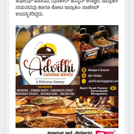
ಹಫೀಝ್ ಖಾಸಿಮಿ, ಝಾಕೀರ್ ಹುಸೈನ್ ಉಚ್ಚಿಲ, ಇಬ್ರಾಹಿಂ
ನಡುಪದವು ಹಾಗೂ ಕೋಟ ಇಬ್ರಾಹಿಂ ಸಾಹೇಬ್
ಉಪಸ್ಥಿತರಿದ್ದರು.