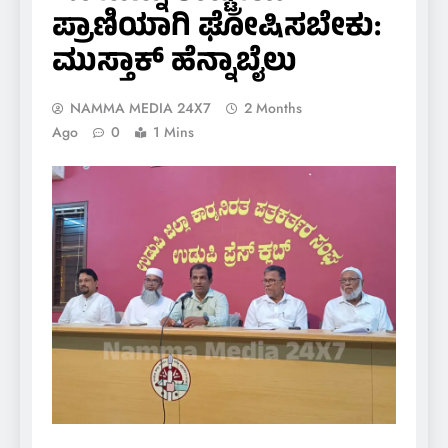
ಪ್ರಾಣಿಯಾಗಿ ಘೋಷಿಸಬೇಕು:
ಮುಸ್ತಾಕ್ ಹೆನ್ನಾಬೈಲು
NAMMA MEDIA 24X7
2 Months
Ago
0
1 Mins