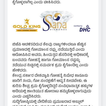
ಕೈಗೊಳ್ಳಲಾಗಿಲ್ಲ ಎಂದು ಟೀಕಿಸಿದರು.
ಬಿಜೆಪಿ ಆಡಳಿತವಿರುವ ಕೆಲವು ರಾಜ್ಯಗಳಿಂದಲೂ ಹೆಚ್ಚಿನ
ಪ್ರಮಾಣದಲ್ಲಿ ಗೋಮಾಂಸ ರಫ್ತು ನಡೆಯುತ್ತಿದೆ ಎಂದು
ಆರೋಪಿಸಿದ ಅವರು, ಹಿಂದುತ್ವದ ಹೆಸರಿನಲ್ಲಿ ಅಧಿಕಾರಕ್ಕೆ
ಬಂದವರು ಗೋಹತ್ಯೆ ಹಾಗೂ ಗೋಮಾಂಸ ರಫ್ತನ್ನು
ತಡೆಯುವ ನಿಟ್ಟಿನಲ್ಲಿ ಸಮರ್ಪಕ ಕ್ರಮ ಕೈಗೊಂಡಿಲ್ಲ ಎಂದು
ಹೇಳಿದರು.
ಕೇಂದ್ರ ಸರ್ಕಾರ ದೇಶವ್ಯಾಪಿ ಗೋಹತ್ಯೆ ನಿಷೇಧ ಕಾನೂನು
ಜಾರಿಗೆ ತಂದು, ಗೋ ಸಂರಕ್ಷಣೆಗೆ ಆದ್ಯತೆ ನೀಡಬೇಕು. ಈ
ಕುರಿತು ಶೀಘ್ರ ಕ್ರಮ ಕೈಗೊಳ್ಳದಿದ್ದರೆ ಸಂವಿಧಾನಾತ್ಮಕ ಹಕ್ಕುಗಳ
ಅಡಿಯಲ್ಲಿ ಶಾಂತಿಯುತ ಹೋರಾಟ ಹಮ್ಮಿಕೊಳ್ಳಲಾಗುವುದು
ಎಂದು ಎಚ್ಚರಿಸಿದರು.
ಸುದ್ದಿಗೋಷ್ಠಿಯಲ್ಲಿ ವೇದಿಕೆಯ ಪ್ರಮುಖರಾದ ಅಬ್ದುಲ್