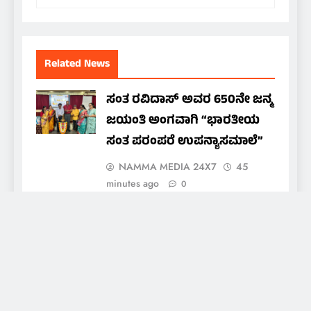
Related News
ಸಂತ ರವಿದಾಸ್ ಅವರ 650ನೇ ಜನ್ಮ
ಜಯಂತಿ ಅಂಗವಾಗಿ “ಭಾರತೀಯ
ಸಂತ ಪರಂಪರೆ ಉಪನ್ಯಾಸಮಾಲೆ”
NAMMA MEDIA 24X7
45
minutes ago
0
ಗೋವಾದಲ್ಲಿ ಸೆ.27ರಂದು ಕನ್ನಡ
ಸಾಂಸ್ಕೃತಿಕ ಸಮ್ಮೇಳನ; ರಾಷ್ಟ್ರಮಟ್ಟದ
ಪ್ರಶಸ್ತಿ ಪ್ರದಾನ
NAMMA MEDIA 24X7
2 hours
ago
0