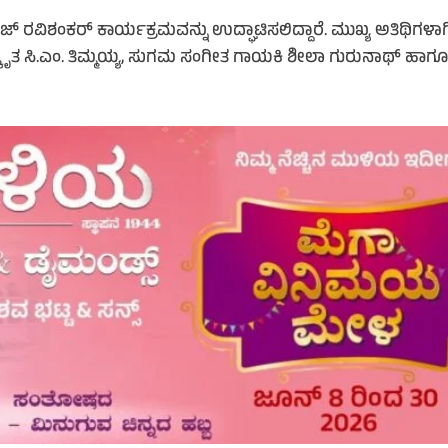
ಜ್ ರವಿಶಂಕರ್ ಕಾರ್ಯಕ್ರಮವನ್ನು ಉದ್ಘಾಟಿಸಲಿದ್ದಾರೆ. ಮುಖ್ಯ ಅತಿಥಿಗಳಾಗ
ಸ್ಕೃತ ಸಿ.ಎಂ. ತಿಮ್ಮಯ್ಯ, ಸುಗಮ ಸಂಗೀತ ಗಾಯಕಿ ಶೀಲಾ ಗುರುನಾಥ್ ಹಾಗ