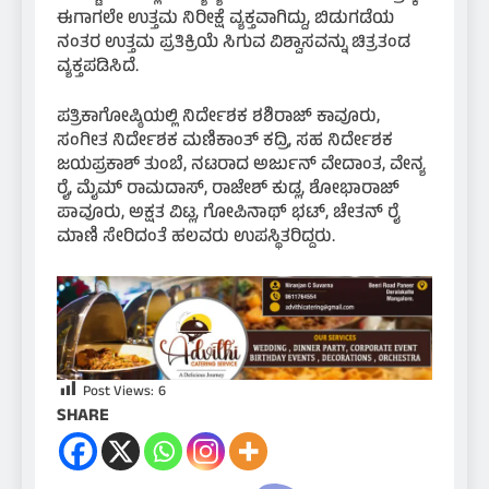
ಈಗಾಗಲೇ ಉತ್ತಮ ನಿರೀಕ್ಷೆ ವ್ಯಕ್ತವಾಗಿದ್ದು, ಬಿಡುಗಡೆಯ
ನಂತರ ಉತ್ತಮ ಪ್ರತಿಕ್ರಿಯೆ ಸಿಗುವ ವಿಶ್ವಾಸವನ್ನು ಚಿತ್ರತಂಡ
ವ್ಯಕ್ತಪಡಿಸಿದೆ.
ಪತ್ರಿಕಾಗೋಷ್ಠಿಯಲ್ಲಿ ನಿರ್ದೇಶಕ ಶಶಿರಾಜ್ ಕಾವೂರು,
ಸಂಗೀತ ನಿರ್ದೇಶಕ ಮಣಿಕಾಂತ್ ಕದ್ರಿ, ಸಹ ನಿರ್ದೇಶಕ
ಜಯಪ್ರಕಾಶ್ ತುಂಬೆ, ನಟರಾದ ಅರ್ಜುನ್ ವೇದಾಂತ, ವೇನ್ಯ
ರೈ, ಮೈಮ್ ರಾಮದಾಸ್, ರಾಜೇಶ್ ಕುಡ್ಲ, ಶೋಭಾರಾಜ್
ಪಾವೂರು, ಅಕ್ಷತ ವಿಟ್ಲ, ಗೋಪಿನಾಥ್ ಭಟ್, ಚೇತನ್ ರೈ
ಮಾಣಿ ಸೇರಿದಂತೆ ಹಲವರು ಉಪಸ್ಥಿತರಿದ್ದರು.
Post Views:
6
SHARE