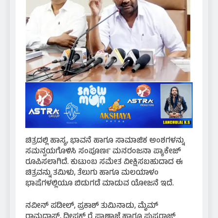
ಚಿತ್ರದಲ್ಲಿ ಹಾಸ್ಯ, ಭಾವನೆ ಹಾಗೂ ಸಾಮಾಜಿಕ ಅಂಶಗಳನ್ನು
ಸಮನ್ವಯಗೊಳಿಸಿ ಸಂಪೂರ್ಣ ಮನರಂಜನಾ ಪ್ಯಾಕೇಜ್
ರೂಪಿಸಲಾಗಿದೆ. ಕುಟುಂಬ ಸಮೇತ ವೀಕ್ಷಿಸಬಹುದಾದ ಈ
ಚಿತ್ರವನ್ನು ತಮಿಳು, ತೆಲುಗು ಹಾಗೂ ಮಲಯಾಳಂ
ಭಾಷೆಗಳಲ್ಲಿಯೂ ಬಿಡುಗಡೆ ಮಾಡುವ ಯೋಜನೆ ಇದೆ.
ನವೀನ್ ಪಡೀಲ್, ಪ್ರಕಾಶ್ ತುಮಿನಾಡು, ಮೈಮ್
ರಾಮದಾಸ್, ದೀಪಕ್ ರೈ ಪಾಣಾಜೆ ಹಾಗೂ ಪುಷ್ಪರಾಜ್