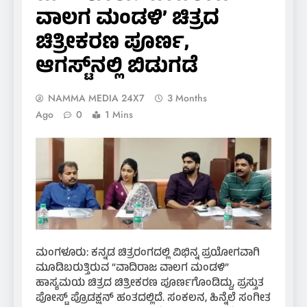
ವಾಲಗ ಮಂಡಳಿ’ ಚಿತ್ರದ
ಚಿತ್ರೀಕರಣ ಪೂರ್ಣ,
ಆಗಸ್ಟ್‌ನಲ್ಲಿ ಬಿಡುಗಡೆ
NAMMA MEDIA 24X7
3 Months
Ago
0
1 Mins
ಮಂಗಳೂರು: ಕನ್ನಡ ಚಿತ್ರರಂಗದಲ್ಲಿ ವಿಭಿನ್ನ ಪ್ರಯೋಗವಾಗಿ
ಮೂಡಿಬರುತ್ತಿರುವ “ವಾದಿರಾಜ ವಾಲಗ ಮಂಡಳಿ”
ಹಾಸ್ಯಮಯ ಚಿತ್ರದ ಚಿತ್ರೀಕರಣ ಪೂರ್ಣಗೊಂಡಿದ್ದು, ಪ್ರಸ್ತುತ
ಪೋಸ್ಟ್ ಪ್ರೊಡಕ್ಷನ್ ಹಂತದಲ್ಲಿದೆ. ಸಂಕಲನ, ಹಿನ್ನೆಲೆ ಸಂಗೀತ