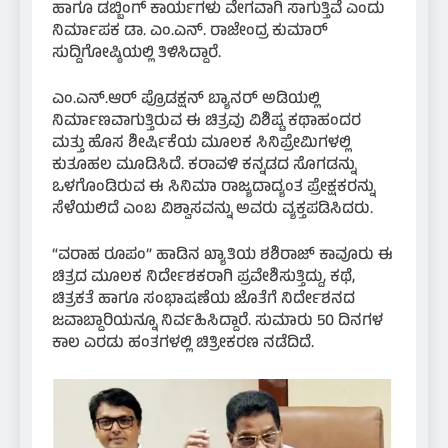
ಹಾಗೂ ಡಬ್ಬಿಂಗ್ ಕಾರ್ಯಗಳು ವೇಗವಾಗಿ ಸಾಗುತ್ತಿವೆ ಎಂದು
ನಿರ್ಮಾಪಕ ಡಾ. ಎಂ.ಎನ್. ರಾಜೇಂದ್ರ ಕುಮಾರ್
ಸುದ್ದಿಗೋಷ್ಠಿಯಲ್ಲಿ ತಿಳಿಸಿದ್ದಾರೆ.
ಎಂ.ಎನ್.ಆರ್ ಪ್ರೊಡಕ್ಷನ್ ಬ್ಯಾನರ್ ಅಡಿಯಲ್ಲಿ
ನಿರ್ಮಾಣವಾಗುತ್ತಿರುವ ಈ ಚಿತ್ರವು ವಿಶಿಷ್ಟ ಕಥಾಹಂದರ
ಮತ್ತು ಹೊಸ ಶೀರ್ಷಿಕೆಯ ಮೂಲಕ ಸಿನಿಪ್ರೇಮಿಗಳಲ್ಲಿ
ಕುತೂಹಲ ಮೂಡಿಸಿದೆ. ಕರಾವಳಿ ಕನ್ನಡದ ಸೊಗಡನ್ನು
ಒಳಗೊಂಡಿರುವ ಈ ಸಿನಿಮಾ ರಾಜ್ಯದಾದ್ಯಂತ ಪ್ರೇಕ್ಷಕರನ್ನು
ಸೆಳೆಯಲಿದೆ ಎಂಬ ವಿಶ್ವಾಸವನ್ನು ಅವರು ವ್ಯಕ್ತಪಡಿಸಿದರು.
“ವರಾಹ ರೂಪಂ” ಹಾಡಿನ ಖ್ಯಾತಿಯ ಶಶಿರಾಜ್ ಕಾವೂರು ಈ
ಚಿತ್ರದ ಮೂಲಕ ನಿರ್ದೇಶಕರಾಗಿ ಪ್ರವೇಶಿಸುತ್ತಿದ್ದು, ಕಥೆ,
ಚಿತ್ರಕತೆ ಹಾಗೂ ಸಂಭಾಷಣೆಯ ಜೊತೆಗೆ ನಿರ್ದೇಶನದ
ಜವಾಬ್ದಾರಿಯನ್ನೂ ನಿರ್ವಹಿಸಿದ್ದಾರೆ. ಸುಮಾರು 50 ದಿನಗಳ
ಕಾಲ ಎರಡು ಹಂತಗಳಲ್ಲಿ ಚಿತ್ರೀಕರಣ ನಡೆದಿದೆ.