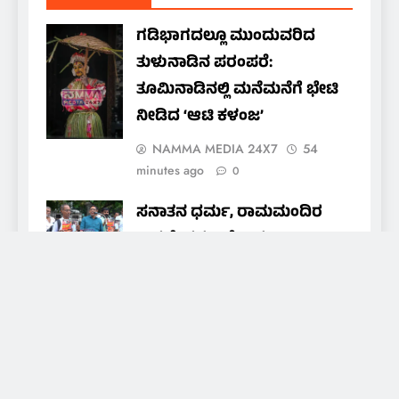
ಗಡಿಭಾಗದಲ್ಲೂ ಮುಂದುವರಿದ
ತುಳುನಾಡಿನ ಪರಂಪರೆ:
ತೂಮಿನಾಡಿನಲ್ಲಿ ಮನೆಮನೆಗೆ ಭೇಟಿ
ನೀಡಿದ ‘ಆಟಿ ಕಳಂಜ’
NAMMA MEDIA 24X7
54
minutes ago
0
ಸನಾತನ ಧರ್ಮ, ರಾಮಮಂದಿರ
ಅವಹೇಳನ ಆರೋಪ:
ಮಂಗಳೂರಿನಲ್ಲಿ ಶಬರಿಮಲೆ ಅಯ್ಯಪ್ಪ
ಸೇವಾ ಸಮಾಜಂ ಪ್ರತಿಭಟನೆ
NAMMA MEDIA 24X7
2 days
ago
0