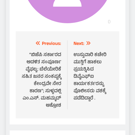
Post
Previous:
Next:
navigation
“ಬಿಜೆಪಿ ಸರ್ಕಾರದ
ಉಸ್ತುವಾರಿ ಕಚೇರಿ
ಆಡಳಿತ ಸಂಪೂರ್ಣ
ಮುತ್ತಿಗೆ ಹಾಕಲು
ವೈಫಲ್ಯ: ಬೆಲೆಯೇರಿಕೆ
ಪ್ರಯತ್ನಿಸಿದ
ಸಹಿತ ಜನರ ಸಂಕಷ್ಟಕ್ಕೆ
ಡಿವೈಎಫ್ಐ
ಕೇಂದ್ರವೇ ನೇರ
ಕಾರ್ಯಕರ್ತರನ್ನು
ಕಾರಣ”; ಸುಳ್ಯದಲ್ಲಿ
ಪೊಲೀಸರು ವಶಕ್ಕೆ
ಎಂ.ಎಸ್. ಮಹಮ್ಮದ್
ಪಡೆದಿದ್ದಾರೆ .
ಆಕ್ರೋಶ