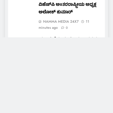
ವಿಹೆಚ್‌ಪಿ ಅಂತರರಾಷ್ಟ್ರೀಯ ಅಧ್ಯಕ್ಷ
ಅಲೋಕ್ ಕುಮಾರ್
NAMMA MEDIA 24X7
11
minutes ago
0
ಯಂಗ್ ಡೆಮಾಕ್ರಟ್ಸ್ – ದಕ್ಷಿಣ ಕನ್ನಡ
ಡಿಸ್ಟ್ರಿಕ್ಟ್ ಯೂತ್ ಅಸೆಂಬ್ಲಿ”
ಕಾರ್ಯಕ್ರಮದ ದಿನಾಂಕ ಬದಲಾವಣೆ
NAMMA MEDIA 24X7
1 hour
ago
0
About Us