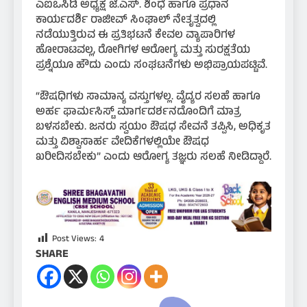
ಎಐಒಸಿಡಿ ಅಧ್ಯಕ್ಷ ಜೆ.ಎಸ್. ಶಿಂಧೆ ಹಾಗೂ ಪ್ರಧಾನ
ಕಾರ್ಯದರ್ಶಿ ರಾಜೀವ್ ಸಿಂಘಾಲ್ ನೇತೃತ್ವದಲ್ಲಿ
ನಡೆಯುತ್ತಿರುವ ಈ ಪ್ರತಿಭಟನೆ ಕೇವಲ ವ್ಯಾಪಾರಿಗಳ
ಹೋರಾಟವಲ್ಲ, ರೋಗಿಗಳ ಆರೋಗ್ಯ ಮತ್ತು ಸುರಕ್ಷತೆಯ
ಪ್ರಶ್ನೆಯೂ ಹೌದು ಎಂದು ಸಂಘಟನೆಗಳು ಅಭಿಪ್ರಾಯಪಟ್ಟಿವೆ.
“ಔಷಧಿಗಳು ಸಾಮಾನ್ಯ ವಸ್ತುಗಳಲ್ಲ. ವೈದ್ಯರ ಸಲಹೆ ಹಾಗೂ
ಅರ್ಹ ಫಾರ್ಮಸಿಸ್ಟ್ ಮಾರ್ಗದರ್ಶನದೊಂದಿಗೆ ಮಾತ್ರ
ಬಳಸಬೇಕು. ಜನರು ಸ್ವಯಂ ಔಷಧ ಸೇವನೆ ತಪ್ಪಿಸಿ, ಅಧಿಕೃತ
ಮತ್ತು ವಿಶ್ವಾಸಾರ್ಹ ವೇದಿಕೆಗಳಲ್ಲಿಯೇ ಔಷಧ
ಖರೀದಿಸಬೇಕು” ಎಂದು ಆರೋಗ್ಯ ತಜ್ಞರು ಸಲಹೆ ನೀಡಿದ್ದಾರೆ.
Post Views:
4
SHARE