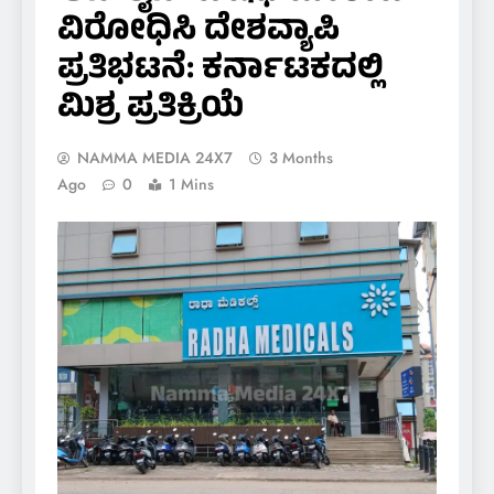
ವಿರೋಧಿಸಿ ದೇಶವ್ಯಾಪಿ
ಪ್ರತಿಭಟನೆ: ಕರ್ನಾಟಕದಲ್ಲಿ
ಮಿಶ್ರ ಪ್ರತಿಕ್ರಿಯೆ
NAMMA MEDIA 24X7
3 Months
Ago
0
1 Mins