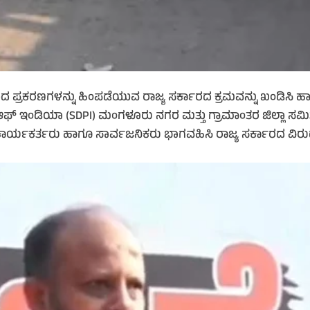
ಪ್ರಕರಣಗಳನ್ನು ಹಿಂಪಡೆಯುವ ರಾಜ್ಯ ಸರ್ಕಾರದ ಕ್ರಮವನ್ನು ಖಂಡಿಸಿ ಹಾಗ
ಿ ಆಫ್ ಇಂಡಿಯಾ (SDPI) ಮಂಗಳೂರು ನಗರ ಮತ್ತು ಗ್ರಾಮಾಂತರ ಜಿಲ್ಲಾ ಸ
, ಕಾರ್ಯಕರ್ತರು ಹಾಗೂ ಸಾರ್ವಜನಿಕರು ಭಾಗವಹಿಸಿ ರಾಜ್ಯ ಸರ್ಕಾರದ ವಿರ