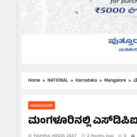
Home
NATIONAL
Karnataka
Mangalore
ಮ
MANGALORE
ಮಂಗಳೂರಿನಲ್ಲಿ ಎಸ್‌ಡಿಪಿಐ
NAMMA MEDIA 24X7
2 Months Ago
0