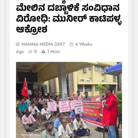
ಮೇಲಿನ ದಬ್ಬಾಳಿಕೆ ಸಂವಿಧಾನ
ವಿರೋಧಿ: ಮುನೀರ್ ಕಾಟಿಪಳ್ಳ
ಆಕ್ರೋಶ
NAMMA MEDIA 24X7
4 Weeks
Ago
0
1 Mins