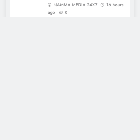
NAMMA MEDIA 24X7
16 hours
ago
0
ಅಮೃತ ಯಕ್ಷಮಿತ್ರ ಬಳಗಕ್ಕೆ ದಶಕದ
ಸಂಭ್ರಮ; ಆ.15ರಂದು ‘ಅಮೃತ
ಯಕ್ಷಯಾನ’ ದಶಮಾನೋತ್ಸವ
ಕಾರ್ಯಕ್ರಮ
NAMMA MEDIA 24X7
17 hours
ago
0
About Us