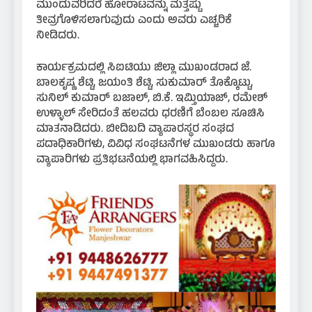
ಮುಂದುವರಿದರೆ ಹೋರಾಟವನ್ನು ಮತ್ತಷ್ಟು
ತೀವ್ರಗೊಳಿಸಲಾಗುವುದು ಎಂದು ಅವರು ಎಚ್ಚರಿಕೆ
ನೀಡಿದರು.
ಕಾರ್ಯಕ್ರಮದಲ್ಲಿ ಸಿಐಟಿಯು ಜಿಲ್ಲಾ ಮುಖಂಡರಾದ ಜೆ.
ಬಾಲಕೃಷ್ಣ ಶೆಟ್ಟಿ, ಜಯಂತಿ ಶೆಟ್ಟಿ, ಸುಕುಮಾರ್ ತೊಕ್ಕೊಟ್ಟು,
ಸುನಿಲ್ ಕುಮಾರ್ ಬಜಾಲ್, ಬಿ.ಕೆ. ಇಮ್ತಿಯಾಜ್, ರಮೇಶ್
ಉಳ್ಳಾಲ್ ಸೇರಿದಂತೆ ಹಲವರು ಧರಣಿಗೆ ಬೆಂಬಲ ಸೂಚಿಸಿ
ಮಾತನಾಡಿದರು. ಬೀದಿಬದಿ ವ್ಯಾಪಾರಸ್ಥರ ಸಂಘದ
ಪದಾಧಿಕಾರಿಗಳು, ವಿವಿಧ ಸಂಘಟನೆಗಳ ಮುಖಂಡರು ಹಾಗೂ
ವ್ಯಾಪಾರಿಗಳು ಪ್ರತಿಭಟನೆಯಲ್ಲಿ ಭಾಗವಹಿಸಿದ್ದರು.