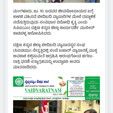
ಮಂಗಳೂರು, ಜು. 10: ಬಡವರ ಜೀವನೋಪಾಯದ ಬಗ್ಗೆ
ಕಾಳಜಿ ವಹಿಸದೆ ಬೀದಿಬದಿ ವ್ಯಾಪಾರಿಗಳ ಮೇಲೆ ದಬ್ಬಾಳಿಕೆ
ನಡೆಸುತ್ತಿರುವುದು ಸಂವಿಧಾನ ವಿರೋಧಿ ಕೃತ್ಯ ಎಂದು
ಸಿಪಿಐ(ಎಂ) ದಕ್ಷಿಣ ಕನ್ನಡ ಜಿಲ್ಲಾ ಕಾರ್ಯದರ್ಶಿ ಮುನೀರ್
ಕಾಟಿಪಳ್ಳ ಆರೋಪಿಸಿದರು.
ದಕ್ಷಿಣ ಕನ್ನಡ ಜಿಲ್ಲಾ ಬೀದಿಬದಿ ವ್ಯಾಪಾರಸ್ಥರ ಸಂಘ
(ಸಿಐಟಿಯು) ನೇತೃತ್ವದಲ್ಲಿ ಸಂಡೆ ಬಜಾರ್ ವ್ಯಾಪಾರಕ್ಕೆ ಮುಕ್ತ
ಅವಕಾಶ ಕಲ್ಪಿಸುವಂತೆ ಆಗ್ರಹಿಸಿ ಆರಂಭಗೊಂಡ ಹಗಲು-
ರಾತ್ರಿ ಧರಣಿ ಸತ್ಯಾಗ್ರಹವನ್ನು ಉದ್ಘಾಟಿಸಿ ಅವರು
ಮಾತನಾಡಿದರು.