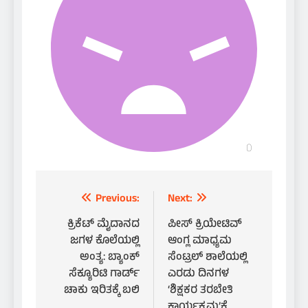
Post
Previous:
Next:
navigation
ಕ್ರಿಕೆಟ್ ಮೈದಾನದ
ಪೀಸ್ ಕ್ರಿಯೇಟಿವ್
ಜಗಳ ಕೊಲೆಯಲ್ಲಿ
ಆಂಗ್ಲ ಮಾಧ್ಯಮ
ಅಂತ್ಯ: ಬ್ಯಾಂಕ್
ಸೆಂಟ್ರಲ್ ಶಾಲೆಯಲ್ಲಿ
ಸೆಕ್ಯೂರಿಟಿ ಗಾರ್ಡ್
ಎರಡು ದಿನಗಳ
ಚಾಕು ಇರಿತಕ್ಕೆ ಬಲಿ
‘ಶಿಕ್ಷಕರ ತರಬೇತಿ
ಕಾರ್ಯಕ್ರಮ’ಕ್ಕೆ