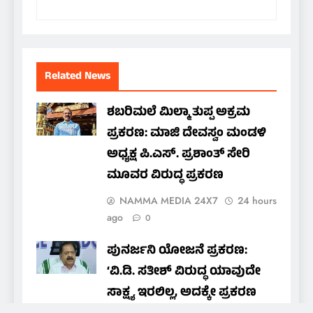
Related News
ಶಬರಿಮಲೆ ಮಿಲ್ಮಾ ತುಪ್ಪ ಅಕ್ರಮ
ಪ್ರಕರಣ: ಮಾಜಿ ದೇವಸ್ವಂ ಮಂಡಳಿ
ಅಧ್ಯಕ್ಷ ಪಿ.ಎಸ್. ಪ್ರಶಾಂತ್ ಸೇರಿ
ಮೂವರ ವಿರುದ್ಧ ಪ್ರಕರಣ
NAMMA MEDIA 24X7
24 hours
ago
0
ಪುನರ್ಜನಿ ಯೋಜನೆ ಪ್ರಕರಣ:
‘ವಿ.ಡಿ. ಸತೀಶ್ ವಿರುದ್ಧ ಯಾವುದೇ
ಸಾಕ್ಷ್ಯ ಇರಲಿಲ್ಲ, ಅದಕ್ಕೇ ಪ್ರಕರಣ