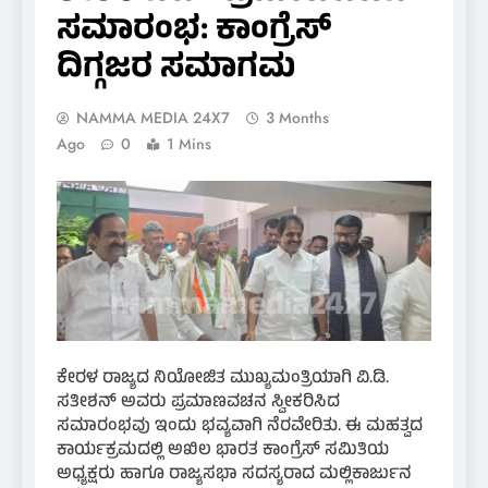
ಸಮಾರಂಭ: ಕಾಂಗ್ರೆಸ್
ದಿಗ್ಗಜರ ಸಮಾಗಮ
NAMMA MEDIA 24X7
3 Months
Ago
0
1 Mins
ಕೇರಳ ರಾಜ್ಯದ ನಿಯೋಜಿತ ಮುಖ್ಯಮಂತ್ರಿಯಾಗಿ ವಿ.ಡಿ.
ಸತೀಶನ್ ಅವರು ಪ್ರಮಾಣವಚನ ಸ್ವೀಕರಿಸಿದ
ಸಮಾರಂಭವು ಇಂದು ಭವ್ಯವಾಗಿ ನೆರವೇರಿತು. ಈ ಮಹತ್ವದ
ಕಾರ್ಯಕ್ರಮದಲ್ಲಿ ಅಖಿಲ ಭಾರತ ಕಾಂಗ್ರೆಸ್ ಸಮಿತಿಯ
ಅಧ್ಯಕ್ಷರು ಹಾಗೂ ರಾಜ್ಯಸಭಾ ಸದಸ್ಯರಾದ ಮಲ್ಲಿಕಾರ್ಜುನ