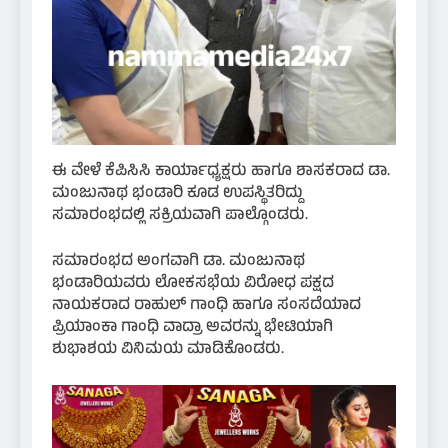
ಈ ವೇಳೆ ಕೆಪಿಸಿಸಿ ಕಾರ್ಯಾಧ್ಯಕ್ಷರು ಹಾಗೂ ಶಾಸಕರಾದ ಡಾ.
ಮಂಜುನಾಥ ಭಂಡಾರಿ ಕೂಡ ಉಪಸ್ಥಿತರಿದ್ದು
ಸಮಾರಂಭದಲ್ಲಿ ಸಕ್ರಿಯವಾಗಿ ಪಾಲ್ಗೊಂಡರು.
ಸಮಾರಂಭದ ಅಂಗವಾಗಿ ಡಾ. ಮಂಜುನಾಥ
ಭಂಡಾರಿಯವರು ಲೋಕಸಭೆಯ ವಿರೋಧ ಪಕ್ಷದ
ನಾಯಕರಾದ ರಾಹುಲ್ ಗಾಂಧಿ ಹಾಗೂ ಸಂಸದೆಯಾದ
ಪ್ರಿಯಾಂಕಾ ಗಾಂಧಿ ವಾದ್ರಾ ಅವರನ್ನು ಭೇಟಿಯಾಗಿ
ಶುಭಾಶಯ ವಿನಿಮಯ ಮಾಡಿಕೊಂಡರು.