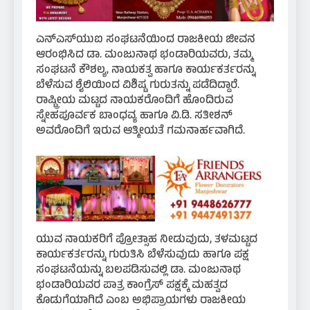
ಎನ್‌ಎಸ್‌ಯುಐ ಸಂಘಟನೆಯಿಂದ ರಾಜಕೀಯ ಜೀವನ
ಆರಂಭಿಸಿದ ಡಾ. ಮಂಜುನಾಥ ಭಂಡಾರಿಯವರು, ತಮ್ಮ
ಸಂಘಟನೆ ಕೌಶಲ್ಯ, ನಾಯಕತ್ವ ಹಾಗೂ ಕಾರ್ಯಕರ್ತರನ್ನು
ಬೆಳೆಸುವ ಶೈಲಿಯಿಂದ ವಿಶಿಷ್ಟ ಗುರುತನ್ನು ಪಡೆದಿದ್ದಾರೆ.
ರಾಷ್ಟ್ರೀಯ ಮಟ್ಟದ ನಾಯಕರೊಂದಿಗೆ ಹೊಂದಿರುವ
ಸ್ನೇಹಪೂರ್ವಕ ಬಾಂಧವ್ಯ ಹಾಗೂ ವಿ.ಡಿ. ಸತೀಶನ್
ಅವರೊಂದಿಗೆ ಇರುವ ಆತ್ಮೀಯತೆ ಗಮನಾರ್ಹವಾಗಿದೆ.
ಯುವ ನಾಯಕರಿಗೆ ಪ್ರೋತ್ಸಾಹ ನೀಡುವುದು, ತಳಮಟ್ಟದ
ಕಾರ್ಯಕರ್ತರನ್ನು ಗುರುತಿಸಿ ಬೆಳೆಸುವುದು ಹಾಗೂ ಪಕ್ಷ
ಸಂಘಟನೆಯನ್ನು ಬಲಪಡಿಸುವಲ್ಲಿ ಡಾ. ಮಂಜುನಾಥ
ಭಂಡಾರಿಯವರ ಪಾತ್ರ ಕಾಂಗ್ರೆಸ್ ಪಕ್ಷಕ್ಕೆ ಮಹತ್ವದ
ಕೊಡುಗೆಯಾಗಿದೆ ಎಂಬ ಅಭಿಪ್ರಾಯಗಳು ರಾಜಕೀಯ