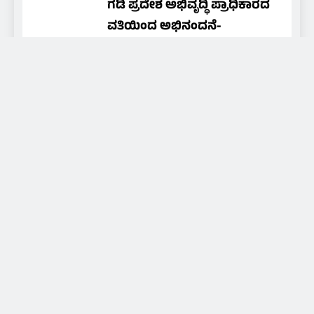
ಗಡಿ ಪ್ರದೇಶ ಅಭಿವೃದ್ಧಿ ಪ್ರಾಧಿಕಾರದ
ವತಿಯಿಂದ ಅಭಿನಂದನೆ-
ಗೌರವಾರ್ಪಣೆ
NAMMA MEDIA 24X7
1 day
ago
0
About Us
Daily news of coastal Tulunadu, special days and
festivals of Tulunadu, promoting culture and
promoting hidden artists and art, for that we are
broadcasting through local cable TV and social