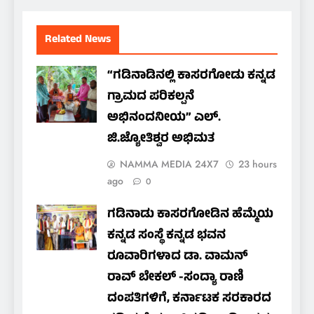
Related News
“ಗಡಿನಾಡಿನಲ್ಲಿ ಕಾಸರಗೋಡು ಕನ್ನಡ
ಗ್ರಾಮದ ಪರಿಕಲ್ಪನೆ
ಅಭಿನಂದನೀಯ” ಎಲ್.
ಜಿ.ಜ್ಯೋತಿಶ್ವರ ಅಭಿಮತ
NAMMA MEDIA 24X7
23 hours
ago
0
ಗಡಿನಾಡು ಕಾಸರಗೋಡಿನ ಹೆಮ್ಮೆಯ
ಕನ್ನಡ ಸಂಸ್ಥೆ ಕನ್ನಡ ಭವನ
ರೂವಾರಿಗಳಾದ ಡಾ. ವಾಮನ್
ರಾವ್ ಬೇಕಲ್ -ಸಂದ್ಯಾ ರಾಣಿ
ದಂಪತಿಗಳಿಗೆ, ಕರ್ನಾಟಕ ಸರಕಾರದ