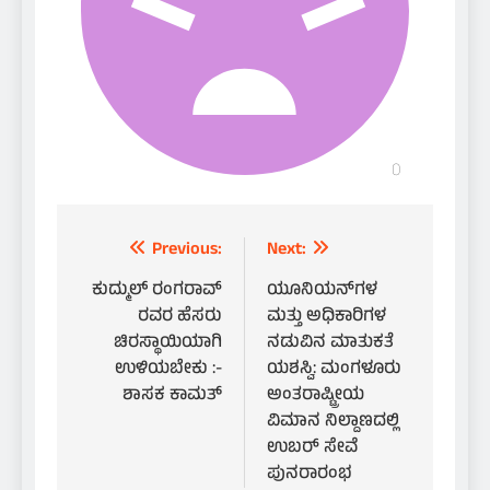
Post
Previous:
Next:
navigation
ಕುದ್ಮುಲ್ ರಂಗರಾವ್
ಯೂನಿಯನ್‌ಗಳ
ರವರ ಹೆಸರು
ಮತ್ತು ಅಧಿಕಾರಿಗಳ
ಚಿರಸ್ಥಾಯಿಯಾಗಿ
ನಡುವಿನ ಮಾತುಕತೆ
ಉಳಿಯಬೇಕು :-
ಯಶಸ್ವಿ: ಮಂಗಳೂರು
ಶಾಸಕ ಕಾಮತ್
ಅಂತರಾಷ್ಟ್ರೀಯ
ವಿಮಾನ ನಿಲ್ದಾಣದಲ್ಲಿ
ಉಬರ್ ಸೇವೆ
ಪುನರಾರಂಭ