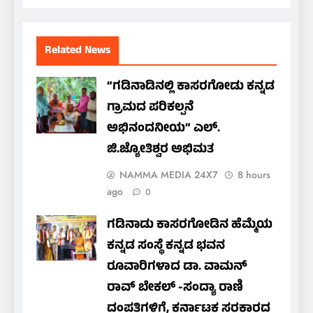
Related News
“ಗಡಿನಾಡಿನಲ್ಲಿ ಕಾಸರಗೋಡು ಕನ್ನಡ
ಗ್ರಾಮದ ಪರಿಕಲ್ಪನೆ
ಅಭಿನಂದನೀಯ” ಎಲ್.
ಜಿ.ಜ್ಯೋತಿಶ್ವರ ಅಭಿಮತ
NAMMA MEDIA 24X7
8 hours
ago
0
ಗಡಿನಾಡು ಕಾಸರಗೋಡಿನ ಹೆಮ್ಮೆಯ
ಕನ್ನಡ ಸಂಸ್ಥೆ ಕನ್ನಡ ಭವನ
ರೂವಾರಿಗಳಾದ ಡಾ. ವಾಮನ್
ರಾವ್ ಬೇಕಲ್ -ಸಂದ್ಯಾ ರಾಣಿ
ದಂಪತಿಗಳಿಗೆ, ಕರ್ನಾಟಕ ಸರಕಾರದ