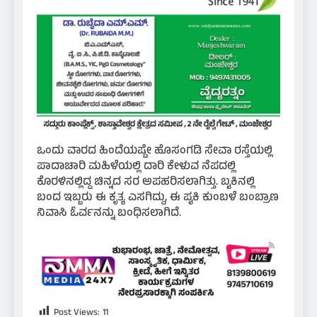
ಒಂದು ವಾರದ ಹಿಂದೆಯಷ್ಟೇ ಹೊಸಂಗಡಿ ಸೇವಾ ರಸ್ತೆಯಲ್ಲಿ
ಪಾದಾಚಾರಿ ಮಹಿಳೆಯಲ್ಲಿ ದಾರಿ ಕೇಳುವ ನೆಪದಲ್ಲಿ
ಕೊರಳಿನಲ್ಲಿದ್ದ ಚಿನ್ನದ ಸರ ಅಪಹರಿಸಲಾಗಿತ್ತು. ಬೖಕಿನಲ್ಲಿ
ಬಂದ ಇಬ್ಬರು ಈ ಕೃತ್ಯ ಎಸಗಿದ್ದು, ಈ ಪೖಕಿ ಕುಂಬಳೆ ಬಂಬ್ರಾಣ
ನಿವಾಸಿ ಓರ್ವನನ್ನು ಬಂಧಿಸಲಾಗಿದೆ.
Post Views:
11