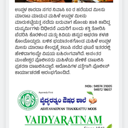
ಉಪ್ಪಳ ಶಾರದಾ ನಗರ ನಿವಾಸಿ 60 ರ ಹರೆಯದ ಮೀನು
ಮಾರಾಟ ಮಾಡುವ ಮಹಿಳೆ ಉಪ್ಪಳ ಮೀನು
ಮಾರುಕಟ್ಟೆಯತ್ತ ನಡೆದು ಬರುವಾಗ ಹೊಂಚು ಹಾಕಿ ಕಾದಿದ್ದ
ದುಷ್ಕರ್ಮಿಗಳು ದಿಢೀರನೆ ಎದುರಿಗೆ ಬಂದು ಕತ್ತಿ ತೋರಿಸಿ
ಬೆದರಿಸಿ ಕೊರಳಿಂದ ಮತ್ತು ಕಿವಿಯ ಚಿನ್ನದ ಆಭರಣ ಕಳಚಿ
ಕೊಂಡೊಯ್ದರು. ಬಳಿಕ ಭಯಾತಂಕಗೊಂಡ ಮಹಿಳೆ ಉಪ್ಪಳ
ಮೀನು ಮಾರಾಟ ಕೇಂದ್ರಕ್ಕೆ ತಲುಪಿ ನಡೆದ ಘಟನೆ ಇತರರಲ್ಲಿ
ಹೇಳಿದಾಗಲಷ್ಟೇ ವಿಷಯ ಬಹಿರಂಗವಾಗಿದೆ. ಅನಂತರ
ಮಂಜೇಶ್ವರ ಪೊಲೀಸರು ಮಹಿಳೆಯ ಹೇಳಿಕೆ ದಾಖಲಿಸಿ
ಪ್ರಕರಣ ದಾಖಲಿಸಿದ್ದಾರೆ. ಆರೋಪಿಗಳ ಪತ್ತೆಗಾಗಿ ಪೊಲೀಸ್
ಕಾರ್ಯಾಚರಣೆ ಆರಂಭಗೊಂಡಿದೆ.