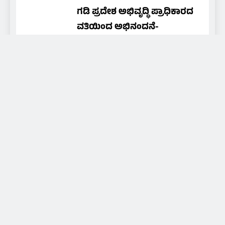
ಗಡಿ ಪ್ರದೇಶ ಅಭಿವೃದ್ಧಿ ಪ್ರಾಧಿಕಾರದ
ವತಿಯಿಂದ ಅಭಿನಂದನೆ-
ಗೌರವಾರ್ಪಣೆ
NAMMA MEDIA 24X7
10 hours
ago
0
About Us
Daily news of coastal Tulunadu, special days and
festivals of Tulunadu, promoting culture and
promoting hidden artists and art, for that we are