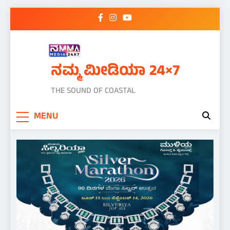
Skip
to
content
ನಮ್ಮ ಮೀಡಿಯಾ 24×7
THE SOUND OF COASTAL
MENU