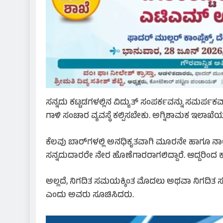
ಸನ್ನದು ಕಟ್ಟಡಗಳಲ್ಲಿನ ವಿದ್ಯುತ್ ಸಂಪರ್ಕವನ್ನು ಸಮರ್ಪ
ಗಾಳಿ ಸಂಚಾರ ವ್ಯವಸ್ಥೆ ಕಲ್ಪಿಸಬೇಕು. ಅಗ್ನಿಶಾಮಕ ಇಲಾಖೆ
ಕೆಲವು ಬಾರ್‌ಗಳಲ್ಲಿ ಅನಧಿಕೃತವಾಗಿ ಮೂರನೇ ಹಾಗೂ ನಾಲ್ಕ
ಸನ್ನದುದಾರರೇ ನೇರ ಹೊಣೆಗಾರರಾಗಲಿದ್ದಾರೆ. ಆದ್ದರಿಂ
ಅಲ್ಲದೆ, ನಿಗದಿತ ಸಮಯಕ್ಕಿಂತ ಮೊದಲು ಅಥವಾ ನಿಗದಿತ 
ಎಂದು ಅವರು ಸೂಚಿಸಿದರು.