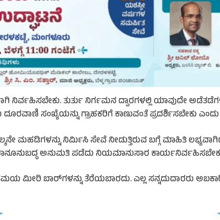
ಕವಾಗಿ ನಿರ್ವಹಿಸಬೇಕು. ತುರ್ತು ನಿರ್ಗಮನ ದ್ವಾರಗಳಲ್ಲಿ ಯಾವುದೇ ಅಡೆತಡ
ಯ ದೂರವಾಣಿ ಸಂಖ್ಯೆಯನ್ನು ಗ್ರಾಹಕರಿಗೆ ಕಾಣುವಂತೆ ಪ್ರದರ್ಶಿಸಬೇಕು ಎಂದು
ನೇ ಮಹಡಿಗಳನ್ನು ನಿರ್ಮಿಸಿ ಸೇವೆ ನೀಡುತ್ತಿರುವ ಬಗ್ಗೆ ಮಾಹಿತಿ ಲಭ್ಯವಾ
ದ ಕಾನೂನುಬದ್ಧ ಅನುಮತಿ ಪಡೆದು ನಿಯಮಾನುಸಾರ ಕಾರ್ಯನಿರ್ವಹಿಸಬೇಕು 
ಸಮಯ ಮೀರಿ ಬಾರ್‌ಗಳನ್ನು ತೆರೆಯಬಾರದು. ಎಲ್ಲ ಸನ್ನದುದಾರರು ಅಬಕಾರ