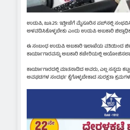
ಉಡುಪಿ, ಜೂ.25: ಇತ್ತೀಚೆಗೆ ಮೈಸೂರಿನ ಪಬ್‌ನಲ್ಲಿ ಸಂಭವಿ
ಅಳವಡಿಸಿಕೊಳ್ಳಬೇಕು ಎಂದು ಉಡುಪಿ ಅಬಕಾರಿ ಜಿಲ್ಲಾಧಿಕಾರಿ ಟ
ಈ ಸಂಬಂಧ ಉಡುಪಿ ಅಬಕಾರಿ ಇಲಾಖೆಯ ವತಿಯಿಂದ ಜಿಲ್ಲೆಯ ಸ
ಕಾರ್ಯಾಗಾರವನ್ನು ಅಬಕಾರಿ ಕಚೇರಿಯಲ್ಲಿ ಆಯೋಜಿಸಲಾಗಿತ
ಕಾರ್ಯಾಗಾರದಲ್ಲಿ ಮಾತನಾಡಿದ ಅವರು, ಎಲ್ಲ ಸನ್ನದು ಕಟ್ಟಡ
ಅವಘಡಗಳ ಸಂದರ್ಭ ಕೈಗೊಳ್ಳಬೇಕಾದ ಸುರಕ್ಷತಾ ಕ್ರಮಗಳ 