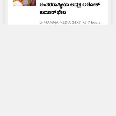
ಅಂತರರಾಷ್ಟ್ರೀಯ ಅಧ್ಯಕ್ಷ ಅಲೋಕ್
ಕುಮಾರ್ ಭೇಟಿ
NAMMA MEDIA 24X7
7 hours
ago
0
ಕಲ್ಮಾಡಿ ಚರ್ಚ್: ಪ್ರತಿಷ್ಠಾಪನೆಯ
ವಾರ್ಷಿಕ ಮಹೋತ್ಸವದ ನವದಿನಗಳ
ನೊವೆನಾ ಪ್ರಾರ್ಥನೆಗೆ ಚಾಲನೆ
NAMMA MEDIA 24X7
7 hours
ago
0
About Us