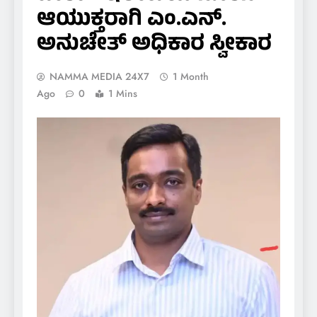
ಆಯುಕ್ತರಾಗಿ ಎಂ.ಎನ್.
ಅನುಚೇತ್ ಅಧಿಕಾರ ಸ್ವೀಕಾರ
NAMMA MEDIA 24X7
1 Month
Ago
0
1 Mins