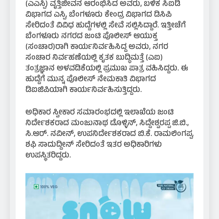
(ಎಎಸ್ಪಿ) ವೃತ್ತಿಜೀವನ ಆರಂಭಿಸಿದ ಅವರು, ಬಳಿಕ ಸಿಐಡಿ
ವಿಭಾಗದ ಎಸ್ಪಿ, ಬೆಂಗಳೂರು ಕೇಂದ್ರ ವಿಭಾಗದ ಡಿಸಿಪಿ
ಸೇರಿದಂತೆ ವಿವಿಧ ಹುದ್ದೆಗಳಲ್ಲಿ ಸೇವೆ ಸಲ್ಲಿಸಿದ್ದಾರೆ. ಇತ್ತೀಚೆಗೆ
ಬೆಂಗಳೂರು ನಗರದ ಜಂಟಿ ಪೊಲೀಸ್ ಆಯುಕ್ತ
(ಸಂಚಾರ)ರಾಗಿ ಕಾರ್ಯನಿರ್ವಹಿಸಿದ್ದ ಅವರು, ನಗರ
ಸಂಚಾರ ನಿರ್ವಹಣೆಯಲ್ಲಿ ಕೃತಕ ಬುದ್ಧಿಮತ್ತೆ (ಎಐ)
ತಂತ್ರಜ್ಞಾನ ಅಳವಡಿಕೆಯಲ್ಲಿ ಪ್ರಮುಖ ಪಾತ್ರ ವಹಿಸಿದ್ದರು. ಈ
ಹುದ್ದೆಗೆ ಮುನ್ನ ಪೊಲೀಸ್ ನೇಮಕಾತಿ ವಿಭಾಗದ
ಡಿಐಜಿಪಿಯಾಗಿ ಕಾರ್ಯನಿರ್ವಹಿಸುತ್ತಿದ್ದರು.
ಅಧಿಕಾರ ಸ್ವೀಕಾರ ಸಮಾರಂಭದಲ್ಲಿ ಇಲಾಖೆಯ ಜಂಟಿ
ನಿರ್ದೇಶಕರಾದ ಮಂಜುನಾಥ ಡೊಳ್ಳಿನ್, ಸಿದ್ದೇಶ್ವರಪ್ಪ ಜಿ.ಬಿ.,
ಸಿ.ಆರ್. ನವೀನ್, ಉಪನಿರ್ದೇಶಕರಾದ ಬಿ.ಕೆ. ರಾಮಲಿಂಗಪ್ಪ,
ಶಫಿ ಸಾದುದ್ದೀನ್ ಸೇರಿದಂತೆ ಇತರ ಅಧಿಕಾರಿಗಳು
ಉಪಸ್ಥಿತರಿದ್ದರು.