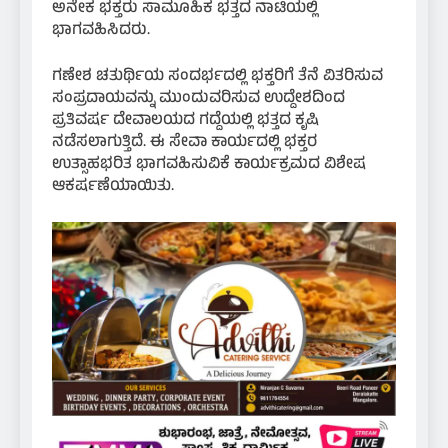
ಅನೇಕ ಭಕ್ತರು ಸಾಮೂಹಿಕ ಭತ್ತದ ನಾಟಿಯಲ್ಲಿ
ಭಾಗವಹಿಸಿದರು.
ಗಣೇಶ ಚತುರ್ಥಿಯ ಸಂದರ್ಭದಲ್ಲಿ ಭಕ್ತರಿಗೆ ತೆನೆ ವಿತರಿಸುವ
ಸಂಪ್ರದಾಯವನ್ನು ಮುಂದುವರಿಸುವ ಉದ್ದೇಶದಿಂದ
ಪ್ರತಿವರ್ಷ ದೇವಾಲಯದ ಗದ್ದೆಯಲ್ಲಿ ಭತ್ತದ ಕೃಷಿ
ನಡೆಸಲಾಗುತ್ತಿದೆ. ಈ ಸೇವಾ ಕಾರ್ಯದಲ್ಲಿ ಭಕ್ತರ
ಉತ್ಸಾಹಭರಿತ ಭಾಗವಹಿಸುವಿಕೆ ಕಾರ್ಯಕ್ರಮದ ವಿಶೇಷ
ಆಕರ್ಷಣೆಯಾಯಿತು.