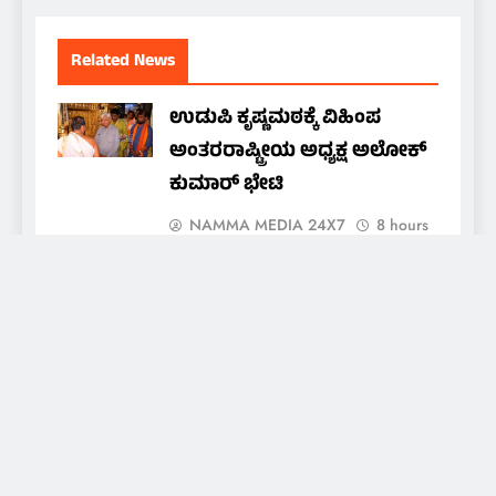
Related News
ಉಡುಪಿ ಕೃಷ್ಣಮಠಕ್ಕೆ ವಿಹಿಂಪ
ಅಂತರರಾಷ್ಟ್ರೀಯ ಅಧ್ಯಕ್ಷ ಅಲೋಕ್
ಕುಮಾರ್ ಭೇಟಿ
NAMMA MEDIA 24X7
8 hours
ago
0
ಕಲ್ಮಾಡಿ ಚರ್ಚ್: ಪ್ರತಿಷ್ಠಾಪನೆಯ
ವಾರ್ಷಿಕ ಮಹೋತ್ಸವದ ನವದಿನಗಳ
ನೊವೆನಾ ಪ್ರಾರ್ಥನೆಗೆ ಚಾಲನೆ
NAMMA MEDIA 24X7
8 hours
ago
0