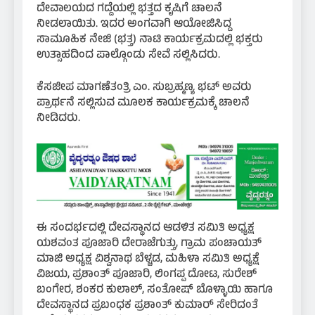
ದೇವಾಲಯದ ಗದ್ದೆಯಲ್ಲಿ ಭತ್ತದ ಕೃಷಿಗೆ ಚಾಲನೆ
ನೀಡಲಾಯಿತು. ಇದರ ಅಂಗವಾಗಿ ಆಯೋಜಿಸಿದ್ದ
ಸಾಮೂಹಿಕ ನೇಜಿ (ಭತ್ತ) ನಾಟಿ ಕಾರ್ಯಕ್ರಮದಲ್ಲಿ ಭಕ್ತರು
ಉತ್ಸಾಹದಿಂದ ಪಾಲ್ಗೊಂಡು ಸೇವೆ ಸಲ್ಲಿಸಿದರು.
ಕೆಸಜೀಪ ಮಾಗಣೆತಂತ್ರಿ ಎಂ. ಸುಬ್ರಹ್ಮಣ್ಯ ಭಟ್ ಅವರು
ಪ್ರಾರ್ಥನೆ ಸಲ್ಲಿಸುವ ಮೂಲಕ ಕಾರ್ಯಕ್ರಮಕ್ಕೆ ಚಾಲನೆ
ನೀಡಿದರು.
ಈ ಸಂದರ್ಭದಲ್ಲಿ ದೇವಸ್ಥಾನದ ಆಡಳಿತ ಸಮಿತಿ ಅಧ್ಯಕ್ಷ
ಯಶವಂತ ಪೂಜಾರಿ ದೇರಾಜೆಗುತ್ತು, ಗ್ರಾಮ ಪಂಚಾಯತ್
ಮಾಜಿ ಅಧ್ಯಕ್ಷ ವಿಶ್ವನಾಥ ಬೆಳ್ಚಡ, ಮಹಿಳಾ ಸಮಿತಿ ಅಧ್ಯಕ್ಷೆ
ವಿಜಯ, ಪ್ರಶಾಂತ್ ಪೂಜಾರಿ, ಲಿಂಗಪ್ಪ ದೋಟ, ಸುರೇಶ್
ಬಂಗೇರ, ಶಂಕರ ಕುಲಾಲ್, ಸಂತೋಷ್ ಬೊಳ್ಳಾಯಿ ಹಾಗೂ
ದೇವಸ್ಥಾನದ ಪ್ರಬಂಧಕ ಪ್ರಶಾಂತ್ ಕುಮಾರ್ ಸೇರಿದಂತೆ