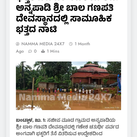
ಅನ್ನಪಾಡಿ ಶ್ರೀ ಬಾಲ ಗಣಪತಿ
ದೇವಸ್ಥಾನದಲ್ಲಿ ಸಾಮೂಹಿಕ
ಭತ್ತದ ನಾಟಿ
NAMMA MEDIA 24X7
1 Month
Ago
0
1 Mins
ಬಂಟ್ವಾಳ, ಜು. 1:
ಸಜೀಪ ಮೂಡ ಗ್ರಾಮದ ಅನ್ನಪಾಡಿಯ
ಶ್ರೀ ಬಾಲ ಗಣಪತಿ ದೇವಸ್ಥಾನದಲ್ಲಿ ಗಣೇಶ ಚತುರ್ಥಿ ಪರ್ವದ
ಅಂಗವಾಗಿ ಭಕ್ತರಿಗೆ ತೆನೆ ವಿತರಿಸುವ ಉದ್ದೇಶದಿಂದ