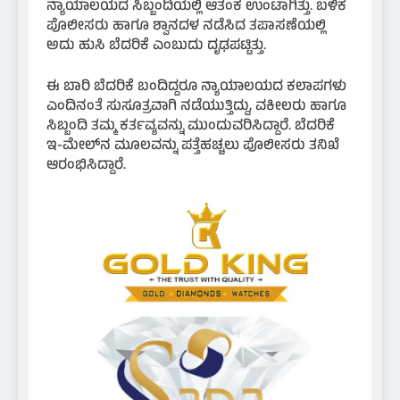
ನ್ಯಾಯಾಲಯದ ಸಿಬ್ಬಂದಿಯಲ್ಲಿ ಆತಂಕ ಉಂಟಾಗಿತ್ತು. ಬಳಿಕ
ಪೊಲೀಸರು ಹಾಗೂ ಶ್ವಾನದಳ ನಡೆಸಿದ ತಪಾಸಣೆಯಲ್ಲಿ
ಅದು ಹುಸಿ ಬೆದರಿಕೆ ಎಂಬುದು ದೃಢಪಟ್ಟಿತ್ತು.
ಈ ಬಾರಿ ಬೆದರಿಕೆ ಬಂದಿದ್ದರೂ ನ್ಯಾಯಾಲಯದ ಕಲಾಪಗಳು
ಎಂದಿನಂತೆ ಸುಸೂತ್ರವಾಗಿ ನಡೆಯುತ್ತಿದ್ದು, ವಕೀಲರು ಹಾಗೂ
ಸಿಬ್ಬಂದಿ ತಮ್ಮ ಕರ್ತವ್ಯವನ್ನು ಮುಂದುವರಿಸಿದ್ದಾರೆ. ಬೆದರಿಕೆ
ಇ-ಮೇಲ್‌ನ ಮೂಲವನ್ನು ಪತ್ತೆಹಚ್ಚಲು ಪೊಲೀಸರು ತನಿಖೆ
ಆರಂಭಿಸಿದ್ದಾರೆ.