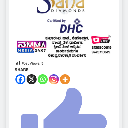
Post Views:
5
SHARE