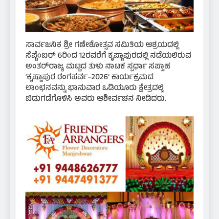
ಸಾರ್ವಜನಿಕ ಶ್ರೀ ಗಣೇಶೋತ್ಸವ ಸಮಿತಿಯ ಆಶ್ರಯದಲ್ಲಿ
ಸೆಪ್ಟೆಂಬರ್ 6ರಿಂದ 12ರವರೆಗೆ ಕೃಷ್ಣಾಪುರದಲ್ಲಿ ನಡೆಯಲಿರುವ
ಅಂತರ್‌ರಾಜ್ಯ ಮಟ್ಟದ ತುಳು ನಾಟಕ ಸ್ಪರ್ಧಾ ಸಪ್ತಾಹ
‘ಕೃಷ್ಣಾಪುರ ರಂಗಪರ್ವ–2026’ ಕಾರ್ಯಕ್ರಮದ
ಲಾಂಛನವನ್ನು ಭಾನುವಾರ ಒಡಿಯೂರು ಕ್ಷೇತ್ರದಲ್ಲಿ
ಬಿಡುಗಡೆಗೊಳಿಸಿ ಅವರು ಆಶೀರ್ವಚನ ನೀಡಿದರು.