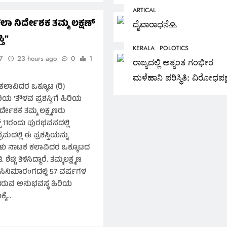
ಅಭಿನಂದನೀಯ” ಎಲ್.
ಿಯಾನ “
ARTICAL
ಜಿ.ಜ್ಯೋತಿಶ್ವರ ಅಭಿಮತ
ಾ ನಿರ್ದೇಶಕ ತಮ್ಮ ಲಕ್ಷಣ್
ದೈವಾರಾಧನೆ🙏
1 day ago
ತಿ”
KERALA
POLOTICS
7
23 hours ago
0
1
ರಾಜ್ಯದಲ್ಲಿ ಅತ್ಯಂತ ಗಂಭೀರ
ಮಳೆಹಾನಿ ಪರಿಸ್ಥಿತಿ: ವಿರೋಧಪಕ್
ಲಾವಿದರ ಒಕ್ಕೂಟ (ರಿ)
ನಾಯಕ ಪಿಣರಾಯಿ ವಿಜಯನ್
‘ತೌಳವ ಪ್ರಶಸ್ತಿ’ಗೆ ಹಿರಿಯ
ದೇಶಕ ತಮ್ಮ ಲಕ್ಷ್ಮಣರು
ಟ್ 11ರಂದು ಪುರಭವನದಲ್ಲಿ
ದಲ್ಲಿ ಈ ಪ್ರಶಸ್ತಿಯನ್ನು
ಳು ನಾಟಕ ಕಲಾವಿದರ ಒಕ್ಕೂಟದ
ಟ್ಟಿ ತಿಳಿಸಿದ್ದಾರೆ. ತಮ್ಮಲಕ್ಷ್ಮಣ
ಸಿನಿಮಾರಂಗದಲ್ಲಿ 57 ವರ್ಷಗಳ
ಿರುವ ಅನುಭವಸ್ಥ ಹಿರಿಯ
್ಕೆ…