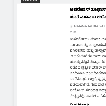
KASRAGOD
ಆಪರೇಷನ್ ತೂಫಾನ್ 
ಜೊತೆ ಮೂವರು ಅರೆಸ್
NAMMA MEDIA 24X
mins
ಕಾಸರಗೋಡು: ಮಾದಕ ವಸ್ತ
ಸಾಗಾಟವನ್ನು ಮಟ್ಟಹಾಕುವ 
ಪೊಲೀಸರು ಮತ್ತು ಡಾನ್ಸಾಫ
‘ಆಪರೇಷನ್ ತೂಫಾನ್’ ಕಾರ
ಯಶಸ್ಸು ಸಿಕ್ಕಿದೆ. ವಿದ್ಯಾನಗ
ನಡೆಸಿದ ಪ್ರತ್ಯೇಕ ದಿಢೀರ್ ದಾ
ಎಂಡಿಎಂಎ ವಶಪಡಿಸಿಕೊಂ
ಬಂಧಿಸಿದ್ದಾರೆ. ಅಲ್ಲದೆ, ಕೃತ್ಯಕ್
ಪಡೆಯಲಾಗಿದೆ. ​ಗುರುವಾರ ರಾ
ಸಂತೋಷ್ ನಗರದಲ್ಲಿ ವಿದ
ನೇತೃತ್ವದಲ್ಲಿ ತಪಾಸಣೆ ನಡೆಸ
Read More