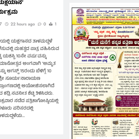
ಯಕ್ಷಯಾನ’
್ಯಕ್ರಮ
7
22 hours ago
0
1
ಯಲ್ಲಿ ಯಕ್ಷಗಾನದ ತಾಳಮದ್ದಳೆ
ಸುವಲ್ಲಿ ಮಹತ್ವದ ಪಾತ್ರ ವಹಿಸಿರುವ
ನ ಯಶಸ್ವಿ 10ನೇ ವರ್ಷವನ್ನು
, ದಶಮಾನೋತ್ಸವ ಅಂಗವಾಗಿ ‘ಅಮೃತ
 ಆಗಸ್ಟ್ 15ರಂದು ಬೆಳಿಗ್ಗೆ 10
್ರೀ ಸೂರ್ಯನಾರಾಯಣ
ಪ್ರಾಂಗಣದಲ್ಲಿ ಆಯೋಜಿಸಲಾಗಿದೆ
ರಿ ನವನೀತ ಶೆಟ್ಟಿ ತಿಳಿಸಿದರು.
ಕ್ರವಾರ ನಡೆದ ಪತ್ರಿಕಾಗೋಷ್ಠಿಯಲ್ಲಿ
ೂರು ಪರಿಸರದಲ್ಲಿ
 ತಾಳಮದ್ದಳೆಯ…