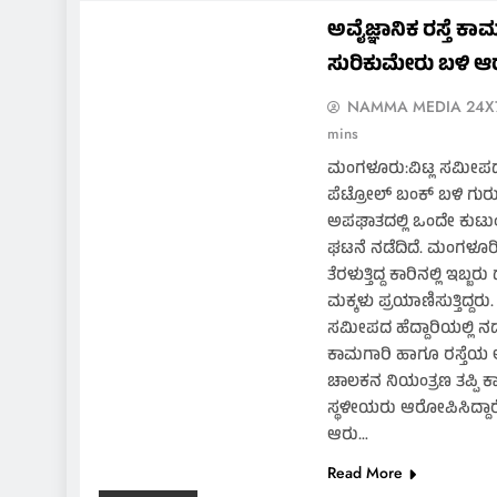
ಅವೈಜ್ಞಾನಿಕ ರಸ್ತೆ ಕಾ
ಸುರಿಕುಮೇರು ಬಳಿ ಆ
NAMMA MEDIA 24X
mins
ಮಂಗಳೂರು:ವಿಟ್ಲ ಸಮೀಪದ
ಪೆಟ್ರೋಲ್ ಬಂಕ್ ಬಳಿ ಗುರು
ಅಪಘಾತದಲ್ಲಿ ಒಂದೇ ಕು
ಘಟನೆ ನಡೆದಿದೆ. ಮಂಗಳೂರಿ
ತೆರಳುತ್ತಿದ್ದ ಕಾರಿನಲ್ಲಿ ಇಬ್
MA
ಮಕ್ಕಳು ಪ್ರಯಾಣಿಸುತ್ತಿದ್ದ
ಸಮೀಪದ ಹೆದ್ದಾರಿಯಲ್ಲಿ ನಡೆ
ದೇ
ಕಾಮಗಾರಿ ಹಾಗೂ ರಸ್ತೆಯ 
ಓದು
ಚಾಲಕನ ನಿಯಂತ್ರಣ ತಪ್ಪಿ ಕ
ಹೆ
ಸ್ಥಳೀಯರು ಆರೋಪಿಸಿದ್ದಾರೆ. 
ಆರು…
ಪ್
Read More
“ಮ