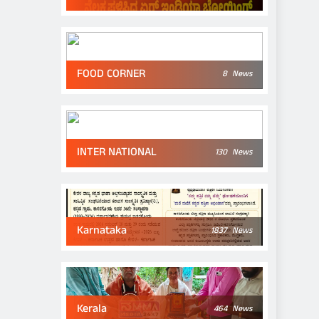
FOOD CORNER
8
News
INTER NATIONAL
130
News
Karnataka
1837
News
Kerala
464
News