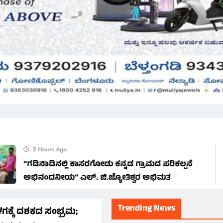
2 Hours Ago
ಡಿನಾಡಿನಲ್ಲಿ ಕಾಸರಗೋಡು ಕನ್ನಡ ಗ್ರಾಮದ ಪರಿಕಲ್ಪನೆ
ಿನಂದನೀಯ” ಎಲ್. ಜಿ.ಜ್ಯೋತಿಶ್ವರ ಅಭಿಮತ
Trending News
ಗಕ್ಕೆ ದಶಕದ ಸಂಭ್ರಮ;