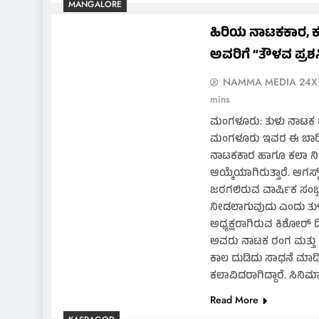
MANGALORE
ಅಭ
ಹಿರಿಯ ನಾಟಕಕಾರ, ಕಲ
ಅವರಿಗೆ “ತೌಳವ ಪ್ರಶಸ್
NAMMA MEDIA 24X
mins
ಮಂಗಳೂರು: ತುಳು ನಾಟಕ ಕ
ಮಂಗಳೂರು ಇವರ ಈ ಬಾರಿಯ 
ನಾಟಕಕಾರ ಹಾಗೂ ಕಲಾ ನಿರ್
ಆಯ್ಕೆಯಾಗಿರುತ್ತಾರೆ. ಆಗಸ್
ಜರಗಲಿರುವ ವಾರ್ಷಿಕ ಸಂಭ್ರಮ
ನೀಡಲಾಗುವುದು ಎಂದು ತು
ಅಧ್ಯಕ್ಷರಾಗಿರುವ ಕಿಶೋರ್ ಡಿ. ಶೆ
ಅವರು ನಾಟಕ ರಂಗ ಮತ್ತು 
ಕಾಲ ದುಡಿದು ಸಾಧನೆ ಮಾಡ
ಕಲಾವಿದರಾಗಿದ್ದಾರೆ. ಸಿನಿಮಾಕ
Read More