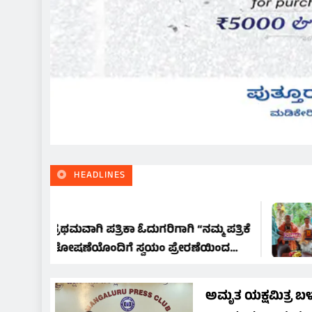
HEADLINES
go
ರಪ್ರಥಮವಾಗಿ ಪತ್ರಿಕಾ ಓದುಗರಿಗಾಗಿ “ನಮ್ಮ ಪತ್ರಿಕೆ
“ಗ
್ಮೆ” ಘೋಷಣೆಯೊಂದಿಗೆ ಸ್ವಯಂ ಪ್ರೇರಣೆಯಿಂದ
ಅಭ
ಲ್ಲಿ “ಮನೆ ಮನೆಗೆ ಕನ್ನಡ ಪತ್ರಿಕಾ ಅಭಿಯಾನ “
ಅಮೃತ ಯಕ್ಷಮಿತ್ರ ಬಳ