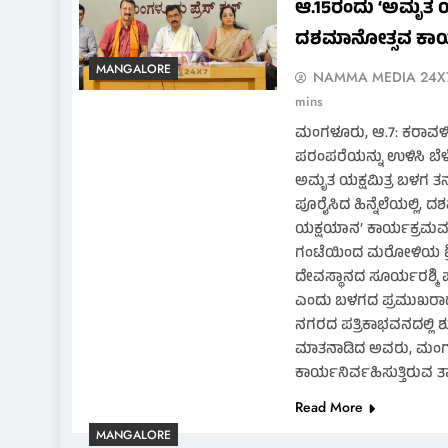
ಆ.15ರಂದು ‘ಅಮೃತ 
ದಶಮಾನೋತ್ಸವ ಕಾರ
MANGALORE
NAMMA MEDIA 24X
mins
ಮಂಗಳೂರು, ಆ.7: ಕರಾವಳಿ
ಪರಂಪರೆಯನ್ನು ಉಳಿಸಿ ಬೆಳೆ
ಅಮೃತ ಯಕ್ಷಮಿತ್ರ ಬಳಗ ತನ್
ಪೂರೈಸಿದ ಹಿನ್ನೆಲೆಯಲ್ಲಿ
ಯಕ್ಷಯಾನ’ ಕಾರ್ಯಕ್ರಮವನ್ನು
ಗಂಟೆಯಿಂದ ಮರೋಳಿಯ ಶ
ದೇವಸ್ಥಾನದ ಸೂರ್ಯರಶ್ಮಿ 
ಎಂದು ಬಳಗದ ಪ್ರಮುಖರಾದ ಕದ್
ನಗರದ ಪತ್ರಿಕಾಭವನದಲ್ಲಿ ಶು
ಮಾತನಾಡಿದ ಅವರು, ಮಂಗಳ
ಕಾರ್ಯನಿರ್ವಹಿಸುತ್ತಿರುವ
Read More
MANGALORE