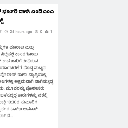
ಭರ್ಜರಿ ದಾಳಿ: ಎಂಡಿಎಂಎ
ಟ್
7
24 hours ago
0
1
ುಗಳ ಮಾರಾಟ ಮತ್ತು
ನಿಟ್ಟಿನಲ್ಲಿ ಕಾಸರಗೋಡು
್ ತಂಡ ಜಾರಿಗೆ ತಂದಿರುವ
್ಯಾಚರಣೆಗೆ ದೊಡ್ಡ ಮಟ್ಟದ
ರ ಪೊಲೀಸ್ ಠಾಣಾ ವ್ಯಾಪ್ತಿಯಲ್ಲಿ
ಳಿಗಳಲ್ಲಿ ಅಕ್ರಮವಾಗಿ ಸಾಗಿಸುತ್ತಿದ್ದ
ಡು, ಮೂವರನ್ನು ಪೊಲೀಸರು
ಕೆ ಬಳಸುತ್ತಿದ್ದ ಕಾರುಗಳನ್ನು ವಶಕ್ಕೆ
ತ್ರಿ 10:30ರ ಸುಮಾರಿಗೆ
್ಯಾನಗರ ಎಸ್‌ಐ ಅನೂಪ್
ಲಾಗಿದೆ….