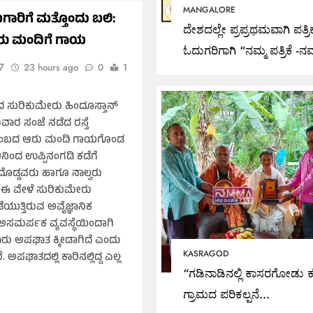
MANGALORE
ಮಗಾರಿಗೆ ಮತ್ತೊಂದು ಬಲಿ:
ದೇಶದಲ್ಲೇ ಪ್ರಪ್ರಥಮವಾಗಿ ಪತ್ರಿ
ರು ಮಂದಿಗೆ ಗಾಯ
ಓದುಗರಿಗಾಗಿ “ನಮ್ಮ ಪತ್ರಿಕೆ -ನಮ
7
23 hours ago
0
1
ಹೆಮ್ಮೆ” ಘೋಷಣೆಯೊಂದಿಗೆ ಸ್
ಪ್ರೇರಣೆಯಿಂದ ರಾಜ್ಯಮಟ್ಟದಲ್ಲಿ
 ಸುರಿಕುಮೇರು ಹಿಂದೂಸ್ತಾನ್
“ಮನೆ ಮನೆಗೆ ಕನ್ನಡ ಪತ್ರಿಕಾ
ವಾರ ಸಂಜೆ ನಡೆದ ರಸ್ತೆ
ಅಭಿಯಾನ “
ಟುಂಬದ ಆರು ಮಂದಿ ಗಾಯಗೊಂಡ
ನಿಂದ ಉಪ್ಪಿನಂಗಡಿ ಕಡೆಗೆ
ಬರು ದೊಡ್ಡವರು ಹಾಗೂ ನಾಲ್ವರು
NGALORE
KASRAGOD
ರು. ಈ ವೇಳೆ ಸುರಿಕುಮೇರು
ಯುತ್ತಿರುವ ಅವೈಜ್ಞಾನಿಕ
ಶದಲ್ಲೇ ಪ್ರಪ್ರಥಮವಾಗಿ ಪತ್ರಿಕಾ
“ಗಡಿನಾಡಿನಲ್ಲಿ ಕಾಸರಗ
ಅಸಮರ್ಪಕ ವ್ಯವಸ್ಥೆಯಿಂದಾಗಿ
ಗರಿಗಾಗಿ “ನಮ್ಮ ಪತ್ರಿಕೆ -ನಮ್ಮ
ಕನ್ನಡ ಗ್ರಾಮದ ಪರಿಕಲ್ಪನೆ
ಾರು ಅಪಘಾತ ಕ್ಕೀಡಾಗಿದೆ ಎಂದು
KASRAGOD
ಮ್ಮೆ” ಘೋಷಣೆಯೊಂದಿಗೆ ಸ್ವಯಂ
ಅಭಿನಂದನೀಯ” ಎಲ್.
ಅಪಘಾತದಲ್ಲಿ ಕಾರಿನಲ್ಲಿದ್ದ ಎಲ್ಲ
“ಗಡಿನಾಡಿನಲ್ಲಿ ಕಾಸರಗೋಡು ಕ
ರೇರಣೆಯಿಂದ ರಾಜ್ಯಮಟ್ಟದಲ್ಲಿ
ಜಿ.ಜ್ಯೋತಿಶ್ವರ ಅಭಿಮತ
ಗ್ರಾಮದ ಪರಿಕಲ್ಪನೆ
ನೆ ಮನೆಗೆ ಕನ್ನಡ ಪತ್ರಿಕಾ
1 day ago